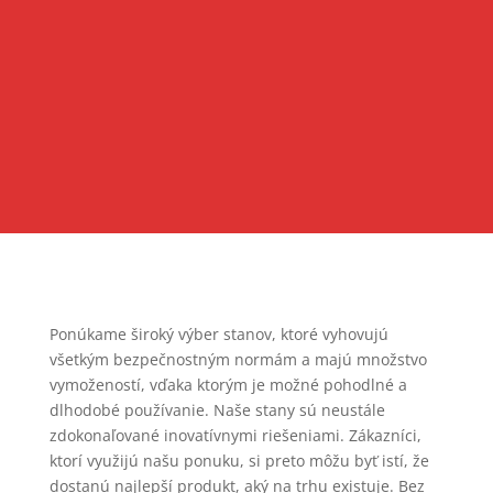
Ponúkame široký výber stanov, ktoré vyhovujú
všetkým bezpečnostným normám a majú množstvo
vymožeností, vďaka ktorým je možné pohodlné a
dlhodobé používanie. Naše stany sú neustále
zdokonaľované inovatívnymi riešeniami. Zákazníci,
ktorí využijú našu ponuku, si preto môžu byť istí, že
dostanú najlepší produkt, aký na trhu existuje. Bez